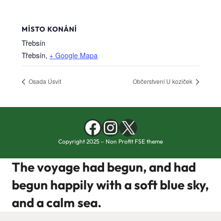
MÍSTO KONÁNÍ
Třebsín
Třebsín
,
+ Google Mapa
Osada Úsvit
Občerstvení U koziček
Facebook
Instagram
X
Copyright 2025 – Non Profit FSE theme
The voyage had begun, and had
begun happily with a soft blue sky,
and a calm sea.