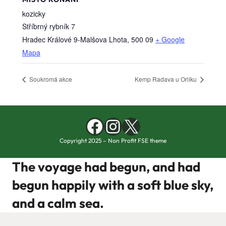
kozicky
Stříbrný rybník 7
Hradec Králové 9-Malšova Lhota
,
500 09
+ Google
Mapa
Soukromá akce
Kemp Radava u Orlíku
Facebook
Instagram
X
Copyright 2025 – Non Profit FSE theme
The voyage had begun, and had
begun happily with a soft blue sky,
and a calm sea.